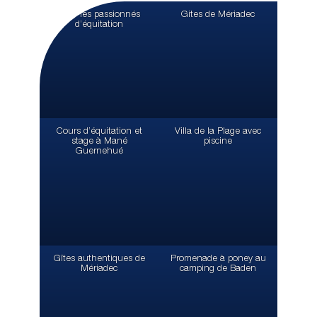
Pour les passionnés
Gites de Mériadec
d’équitation
Cours d’équitation et
Villa de la Plage avec
stage à Mané
piscine
Guernehué
Gîtes authentiques de
Promenade à poney au
Mériadec
camping de Baden