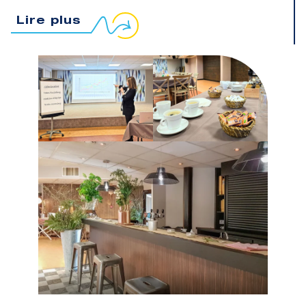
WIFI
Lire plus
Tables rondes ou rectangulaires
Sanitaires
Chauffage si nécessaire
Parking privé
Hébergement possible
Espace traiteur et plonge
Restaurant « Le Petit Vézy »
Sur place : parc aquatique, piscine
couverte, mini-golf, centre équestre,
spa…
A proximité : golf 18 trous, tennis,