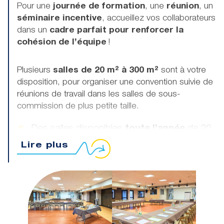
Pour une
journée de formation
, une
réunion
, un
séminaire incentive
, accueillez vos collaborateurs
dans un
cadre parfait pour renforcer la
cohésion de l’équipe
!
Plusieurs
salles de 20 m² à 300 m²
sont à votre
disposition, pour organiser une convention suivie de
réunions de travail dans les salles de sous-
commission de plus petite taille.
Des salles disponibles
toute l’année
de 20
à 300m²
Lire plus
Dans un
parc paysager de 20 ha
Au
cœur du Golfe du Morbihan
Dans un
site de loisirs
Cocktail
au bord de la piscine