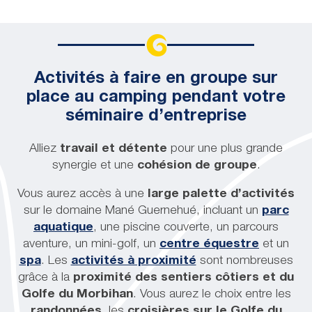
Activités à faire en groupe sur
place au camping pendant votre
séminaire d’entreprise
Alliez
travail et détente
pour une plus grande
synergie et une
cohésion de groupe
.
Vous aurez accès à une
large palette d’activités
sur le domaine Mané Guernehué, incluant un
parc
aquatique
, une piscine couverte, un parcours
aventure, un mini-golf, un
centre équestre
et un
spa
. Les
activités à proximité
sont nombreuses
grâce à la
proximité des sentiers côtiers et du
Golfe du Morbihan
. Vous aurez le choix entre les
randonnées
, les
croisières sur le Golfe du