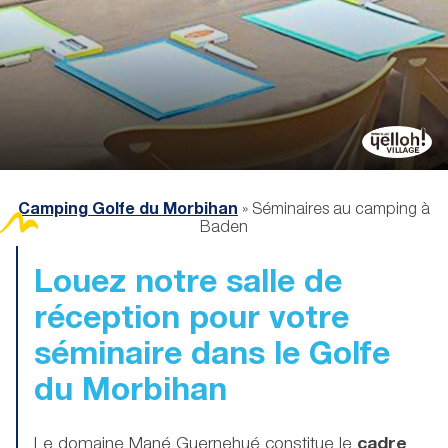
Camping Golfe du Morbihan
»
Séminaires au camping à
Baden
Louez notre salle de
réception pour votre
séminaire
dans le Golfe
du Morbihan
Le domaine Mané Guernehué constitue le
cadre