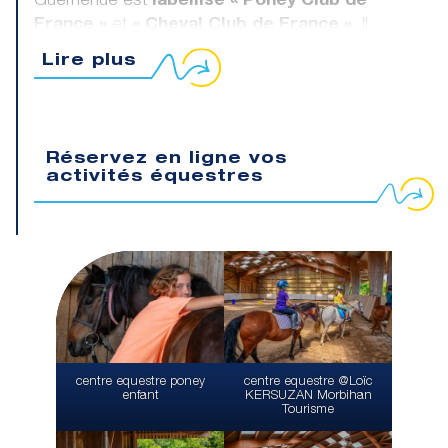
Guernehué est
labellisé « Poney Club de
France »
et
« Cheval Club de France »
. Il
respecte les engagements qualité des Écoles
Lire plus
françaises d’équitation, garantissant un
encadrement professionnel
et une expérience
équestre de qualité.
Si vous n’êtes pas licencié à la FFE, vous pouvez
Réservez en ligne vos
présenter une attestation d’assurance.
activités équestres
Le port de la bombe est obligatoire (elles sont
fournies). Il est recommandé de porter une tenue
vestimentaire adaptée : pantalon long, jogging,
chaussures fermées.
Afin de mieux progresser, les groupes sont limités à
10 personnes maximum selon l’âge et le niveau.
centre equestre @Loïc
centre equestre poney
KERSUZAN Morbihan
enfant
Tourisme