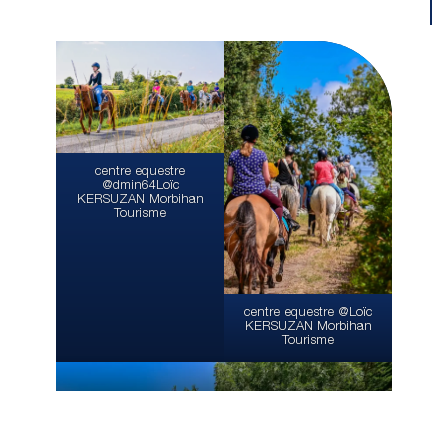
centre equestre
@dmin64Loïc
KERSUZAN Morbihan
Tourisme
centre equestre @Loïc
KERSUZAN Morbihan
Tourisme