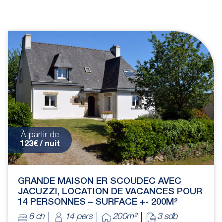
À partir de
123€ / nuit
GRANDE MAISON ER SCOUDEC AVEC
JACUZZI, LOCATION DE VACANCES POUR
14 PERSONNES – SURFACE +- 200M²
6 ch
14 pers
200m²
3 sdb