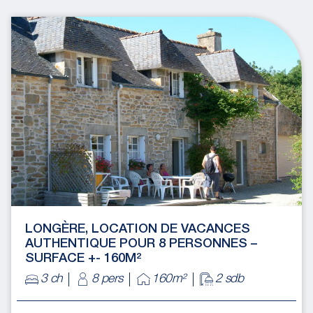
LONGÈRE, LOCATION DE VACANCES
AUTHENTIQUE POUR 8 PERSONNES –
SURFACE +- 160M²
3 ch
8 pers
160m²
2 sdb