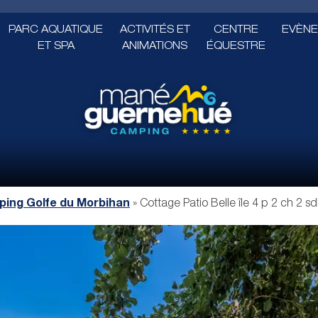
PARC AQUATIQUE
ACTIVITÉS ET
CENTRE
EVÈNE
ET SPA
ANIMATIONS
ÉQUESTRE
ing Golfe du Morbihan
»
Cottage Patio Belle île 4 p 2 ch 2 sd