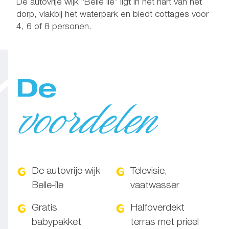
De autovrije wijk “Belle Ile” ligt in het hart van het
dorp, vlakbij het waterpark en biedt cottages voor
4, 6 of 8 personen.
De
voordelen
De autovrije wijk
Televisie,
Belle-île
vaatwasser
Gratis
Halfoverdekt
babypakket
terras met prieel