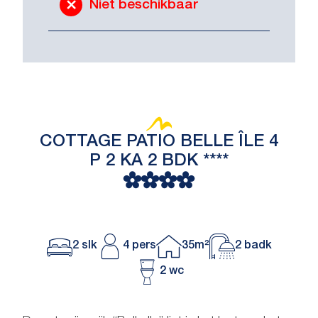
Niet beschikbaar
COTTAGE PATIO BELLE ÎLE 4
P 2 KA 2 BDK ****
2 slk
4 pers
35m²
2 badk
2 wc