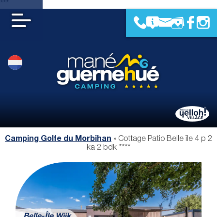
***
Camping Golfe du Morbihan
»
Cottage Patio Belle île 4 p 2
ka 2 bdk ****