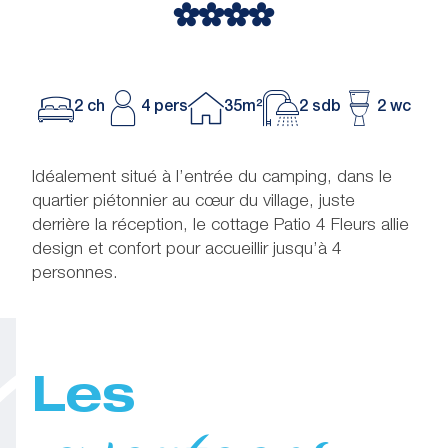
2 ch
4 pers
35m²
2 sdb
2 wc
Idéalement situé à l’entrée du camping, dans le
quartier piétonnier au cœur du village, juste
derrière la réception, le cottage Patio 4 Fleurs allie
design et confort pour accueillir jusqu’à 4
personnes.
Les