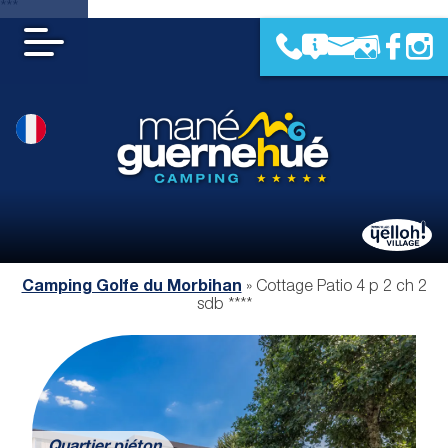
***
Camping Golfe du Morbihan
»
Cottage Patio 4 p 2 ch 2
sdb ****