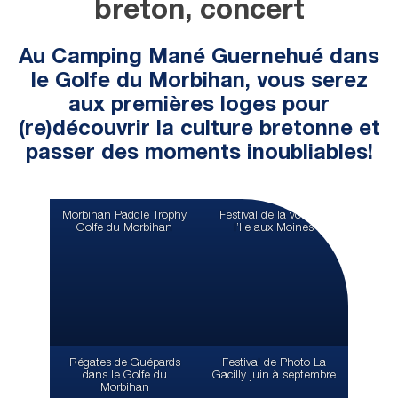
breton, concert
Au Camping Mané Guernehué dans
le Golfe du Morbihan, vous serez
aux premières loges pour
(re)découvrir la culture bretonne et
passer des moments inoubliables!
Morbihan Paddle Trophy
Festival de la voile de
Golfe du Morbihan
l’lle aux Moines
Régates de Guépards
Festival de Photo La
dans le Golfe du
Gacilly juin à septembre
Morbihan