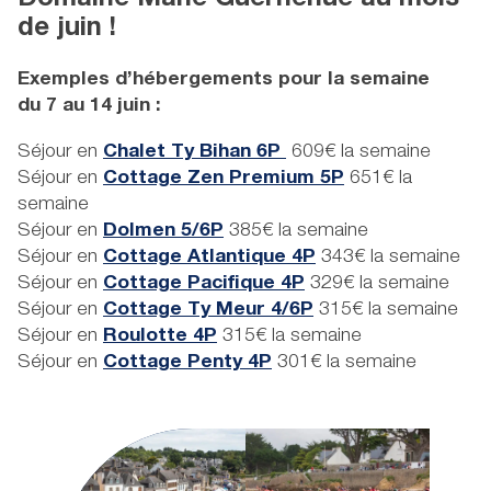
Domaine Mané Guernehué au mois
de juin !
Exemples d’hébergements pour la semaine
du 7 au 14 juin :
Séjour en
Chalet Ty Bihan 6P
609€ la semaine
Séjour en
Cottage Zen Premium 5P
651€ la
semaine
Séjour en
Dolmen 5/6P
385€ la semaine
Séjour en
Cottage Atlantique 4P
343€ la semaine
Séjour en
Cottage Pacifique 4P
329€ la semaine
Séjour en
Cottage Ty Meur 4/6P
315€ la semaine
Séjour en
Roulotte 4P
315€ la semaine
Séjour en
Cottage Penty 4P
301€ la semaine