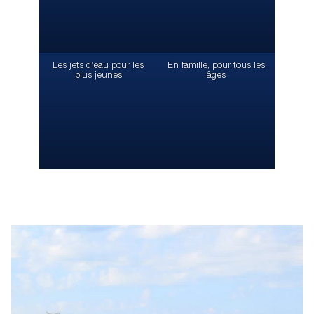
Les jets d’eau pour les
En famille, pour tous les
plus jeunes
âges