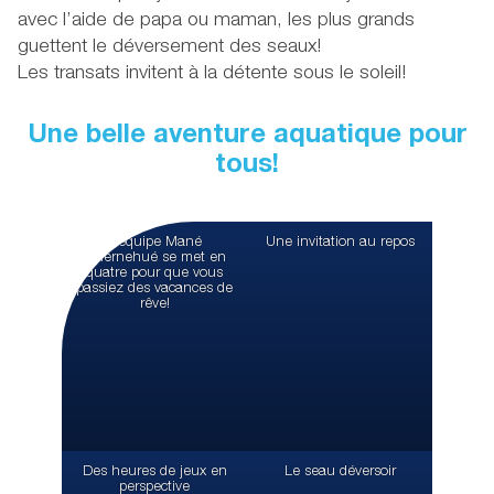
avec l’aide de papa ou maman, les plus grands
guettent le déversement des seaux!
Les transats invitent à la détente sous le soleil!
Une belle aventure aquatique pour
tous!
L’équipe Mané
Une invitation au repos
Guernehué se met en
quatre pour que vous
passiez des vacances de
rêve!
Des heures de jeux en
Le seau déversoir
perspective