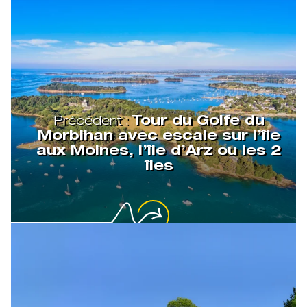
Précédent :
Tour du Golfe du
Morbihan avec escale sur l’île
aux Moines, l’île d’Arz ou les 2
îles