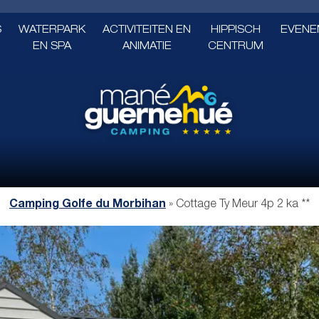
S
WATERPARK
ACTIVITEITEN EN
HIPPISCH
EVENE
EN SPA
ANIMATIE
CENTRUM
Camping Golfe du Morbihan
»
Cottage Ty Meur 4p 2 ka **