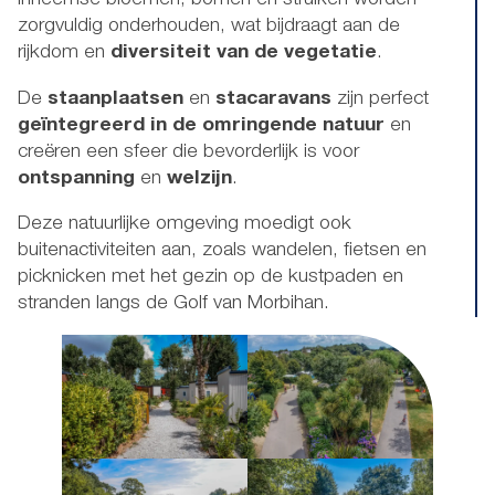
Inheemse bloemen, bomen en struiken worden
zorgvuldig onderhouden, wat bijdraagt aan de
rijkdom en
diversiteit van de vegetatie
.
De
staanplaatsen
en
stacaravans
zijn perfect
geïntegreerd in de omringende natuur
en
creëren een sfeer die bevorderlijk is voor
ontspanning
en
welzijn
.
Deze natuurlijke omgeving moedigt ook
buitenactiviteiten aan, zoals wandelen, fietsen en
picknicken met het gezin op de kustpaden en
stranden langs de Golf van Morbihan.