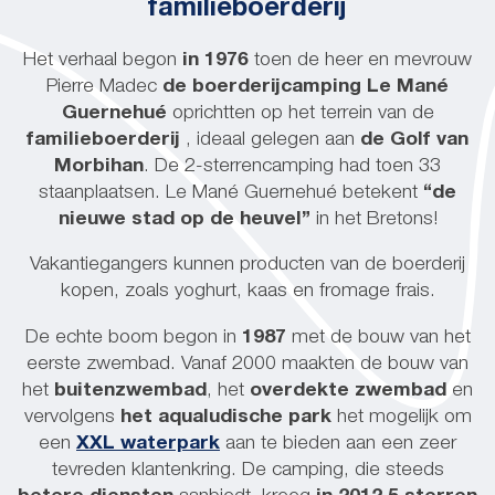
familieboerderij
Het verhaal begon
in 1976
toen de heer en mevrouw
Pierre Madec
de boerderijcamping Le Mané
Guernehué
oprichtten op het terrein van de
familieboerderij
, ideaal gelegen aan
de Golf van
Morbihan
. De 2-sterrencamping had toen 33
staanplaatsen. Le Mané Guernehué betekent
“de
nieuwe stad op de heuvel”
in het Bretons!
Vakantiegangers kunnen producten van de boerderij
kopen, zoals yoghurt, kaas en fromage frais.
De echte boom begon in
1987
met de bouw van het
eerste zwembad. Vanaf 2000 maakten de bouw van
het
buitenzwembad
, het
overdekte zwembad
en
vervolgens
het aqualudische park
het mogelijk om
een
XXL waterpark
aan te bieden aan een zeer
tevreden klantenkring. De camping, die steeds