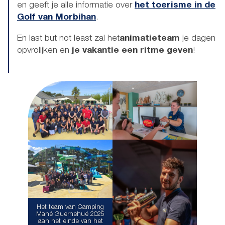
en geeft je alle informatie over
het toerisme in de
Golf van Morbihan
.
En last but not least zal het
animatieteam
je dagen
opvrolijken en
je vakantie een ritme geven
!
Het team van Camping
Mané Guernehué 2025
aan het einde van het