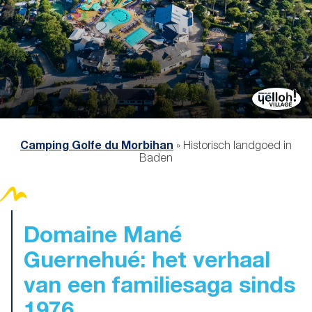
Camping Golfe du Morbihan
»
Historisch landgoed in
Baden
Domaine Mané
Guernehué
: het verhaal
van een familiesaga sinds