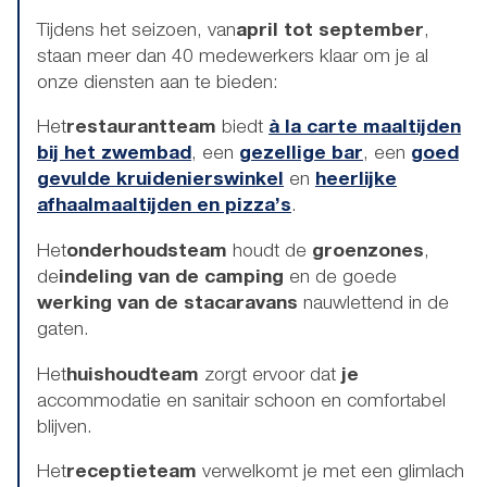
Tijdens het seizoen, van
april tot september
,
staan meer dan 40 medewerkers klaar om je al
onze diensten aan te bieden:
Het
restaurantteam
biedt
à la carte maaltijden
bij het zwembad
, een
gezellige bar
, een
goed
gevulde kruidenierswinkel
en
heerlijke
afhaalmaaltijden en pizza’s
.
Het
onderhoudsteam
houdt de
groenzones
,
de
indeling van de camping
en de goede
werking van de stacaravans
nauwlettend in de
gaten.
Het
huishoudteam
zorgt ervoor dat
je
accommodatie en sanitair schoon en comfortabel
blijven.
Het
receptieteam
verwelkomt je met een glimlach