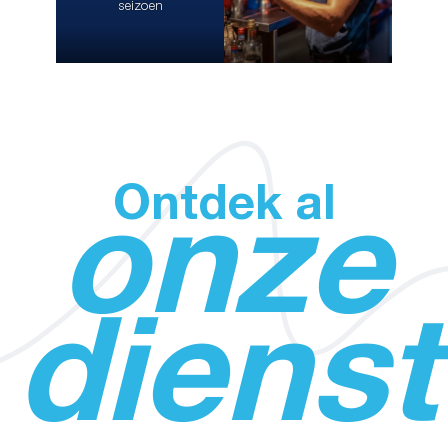
seizoen
Cocktails en
entertainment in de bar
Ontdek al
onze
diens