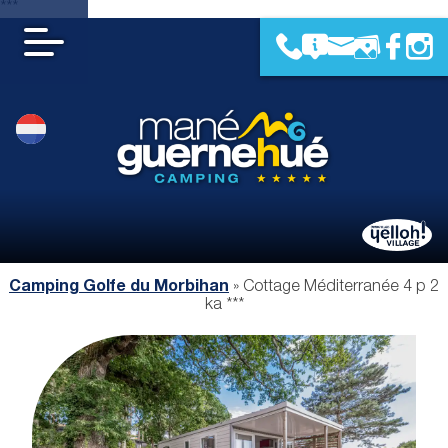
***
Camping Golfe du Morbihan
»
Cottage Méditerranée 4 p 2
ka ***