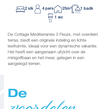
2 slk
4 pers
25m²
1 badk
1 wc
De Cottage Méditerranée 3 Fleurs, met overdekt
terras, biedt een originele indeling en lichte
leefruimte, ideaal voor een dynamische vakantie.
Het heeft een aangenaam uitzicht over de
minigolfbaan en het meer, gelegen in een
aangelegd terrein.
De
voordelen