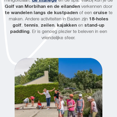
minigolfbaan,
de manege
en de spa. Vlakbij kun je de
Golf van Morbihan en de eilanden
verkennen door
te wandelen langs de kustpaden
of een
cruise
te
maken. Andere activiteiten in Baden zijn
18-holes
golf
,
tennis
,
zeilen
,
kajakken
en
stand-up
paddling
. Er is genoeg plezier te beleven in een
vriendelijke sfeer.