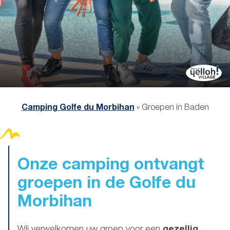
Camping Golfe du Morbihan
»
Groepen in Baden
Onze camping ontvangt
groepen
in de Golfe du
Morbihan
Wij verwelkomen uw groep voor een
gezellig