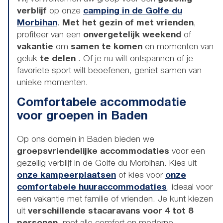
verblijf
op onze
camping in de Golfe du
Morbihan
.
Met het gezin of met vrienden
,
profiteer van een
onvergetelijk
weekend
of
vakantie
om
samen te komen
en momenten van
geluk
te delen
. Of je nu wilt ontspannen of je
favoriete sport wilt beoefenen, geniet samen van
unieke momenten.
Comfortabele accommodatie
voor groepen in Baden
Op ons domein in Baden bieden we
groepsvriendelijke accommodaties
voor een
gezellig verblijf in de Golfe du Morbihan. Kies uit
onze kampeerplaatsen
of kies voor
onze
comfortabele huuraccommodaties
, ideaal voor
een vakantie met familie of vrienden. Je kunt kiezen
uit
verschillende stacaravans voor 4 tot 8