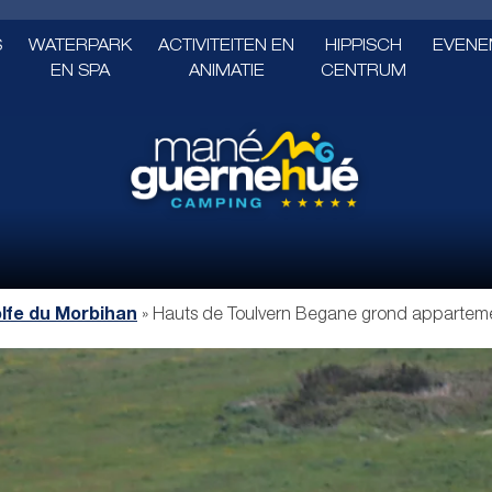
S
WATERPARK
ACTIVITEITEN EN
HIPPISCH
EVENE
EN SPA
ANIMATIE
CENTRUM
lfe du Morbihan
»
Hauts de Toulvern Begane grond apparteme