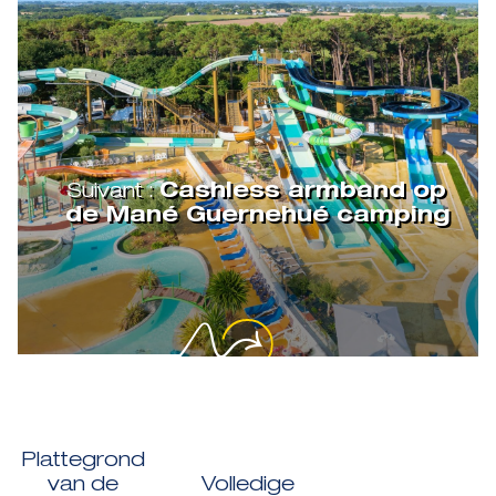
Suivant :
Cashless armband op
de Mané Guernehué camping
Plattegrond
van de
Volledige