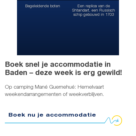
Begeleidende boten
Een replica van de
Shtandart, een Russisch
schip gebouwd in 1703
Boek snel je accommodatie in
Baden – deze week is erg gewild!
Op camping Mané Guernehué: Hemelvaart
weekendarrangementen of weekverblijven.
Boek nu je accommodatie