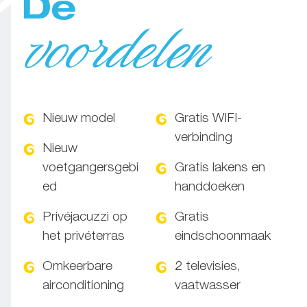
De
voordelen
Nieuw model
Gratis WIFI-
verbinding
Nieuw
voetgangersgebi
Gratis lakens en
ed
handdoeken
Privéjacuzzi op
Gratis
het privéterras
eindschoonmaak
Omkeerbare
2 televisies,
airconditioning
vaatwasser