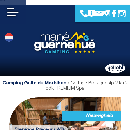
***
Camping Golfe du Morbihan
»
Cottage Bretagne 4p 2 ka 2
bdk PREMIUM Spa
Nieuwigheid