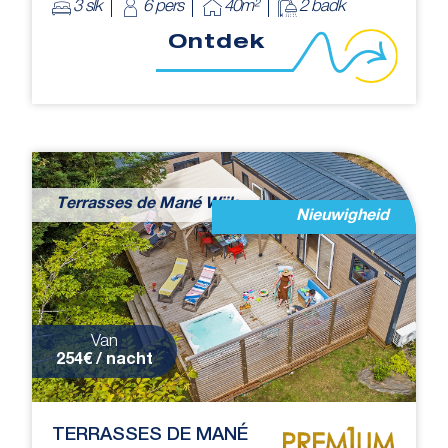
3 slk
6 pers
40m²
2 badk
Ontdek
Terrasses de Mané Wijk
Nieuwigheid
Van
254€ / nacht
TERRASSES DE MANÉ