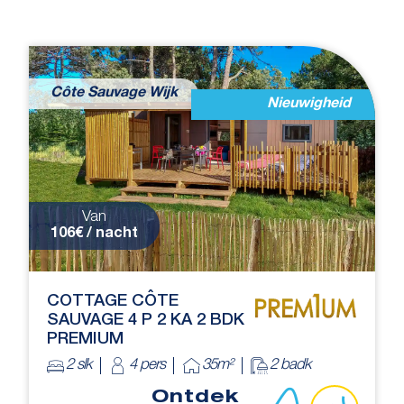
Côte Sauvage Wijk
Nieuwigheid
Van
106€ / nacht
COTTAGE CÔTE
SAUVAGE 4 P 2 KA 2 BDK
PREMIUM
2 slk
4 pers
35m²
2 badk
Ontdek