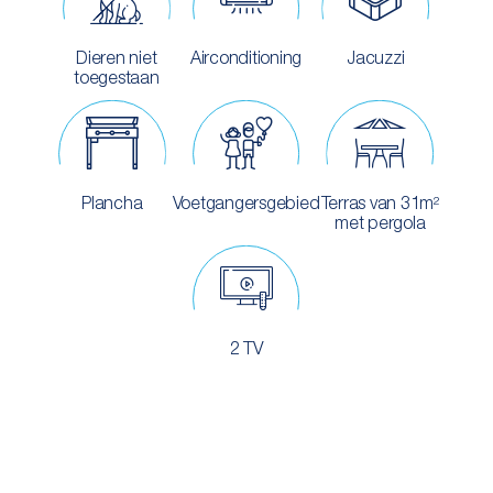
Dieren niet
Airconditioning
Jacuzzi
toegestaan
Plancha
Voetgangersgebied
Terras van 31m²
met pergola
2 TV