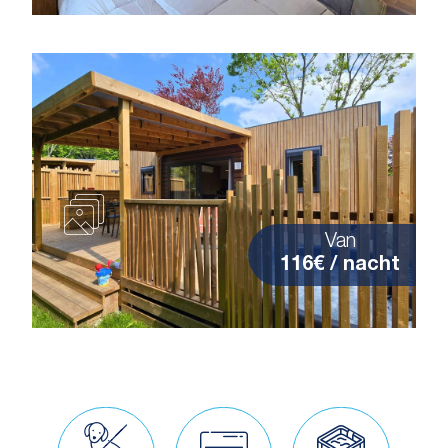
Van
116€ / nacht