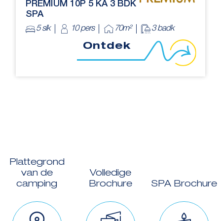
PREMIUM 10P 5 KA 3 BDK
SPA
5 slk
10 pers
70m²
3 badk
Ontdek
Plattegrond
van de
Volledige
camping
Brochure
SPA Brochure