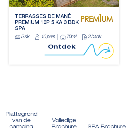
TERRASSES DE MANÉ
PREMIUM 10P 5 KA 3 BDK
SPA
5 slk
10 pers
70m²
3 badk
Ontdek
Plattegrond
van de
Volledige
camping
Brochure
SPA Brochure