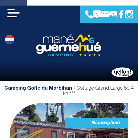
***
Camping Golfe du Morbihan
»
Cottage Grand Large 8p 4
ka ***
Nieuwigheid