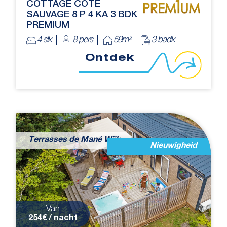
COTTAGE CÔTE
SAUVAGE 8 P 4 KA 3 BDK
PREMIUM
4 slk
8 pers
59m²
3 badk
Ontdek
Terrasses de Mané Wijk
Nieuwigheid
Van
254€ / nacht