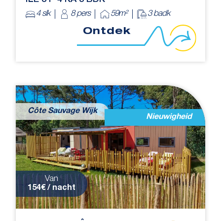
ÎLE 8 P 4 KA 3 BDK ****
4 slk
8 pers
59m²
3 badk
Ontdek
Côte Sauvage Wijk
Nieuwigheid
Van
154€ / nacht