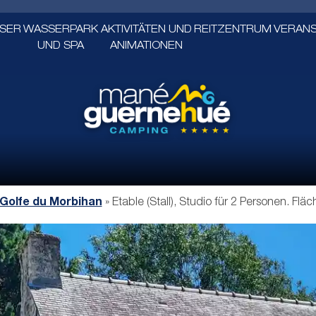
USER
WASSERPARK
AKTIVITÄTEN UND
REITZENTRUM
VERAN
UND SPA
ANIMATIONEN
Golfe du Morbihan
»
Etable (Stall), Studio für 2 Personen. Flä