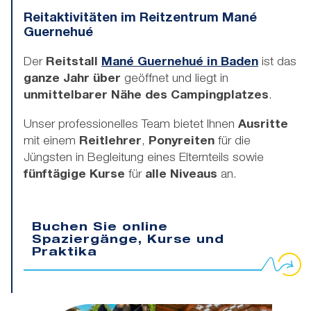
Reitaktivitäten im Reitzentrum Mané
Guernehué
Der
Reitstall
Mané Guernehué in Baden
ist das
ganze Jahr über
geöffnet und liegt in
unmittelbarer Nähe des Campingplatzes
.
Unser professionelles Team bietet Ihnen
Ausritte
Wandern © Martin VIEZZER
mit einem
Reitlehrer
,
Ponyreiten
für die
Jüngsten in Begleitung eines Elternteils sowie
fünftägige Kurse
für
alle Niveaus
an.
Buchen Sie online
Spaziergänge, Kurse und
Praktika