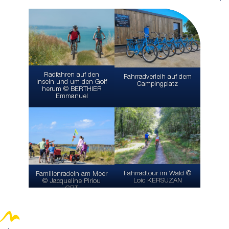
Radfahren auf den
Fahrradverleih auf dem
Inseln und um den Golf
Campingplatz
herum © BERTHIER
Emmanuel
Fahrradtour im Wald ©
Familienradeln am Meer
Loic KERSUZAN
© Jacqueline Piriou
CRT