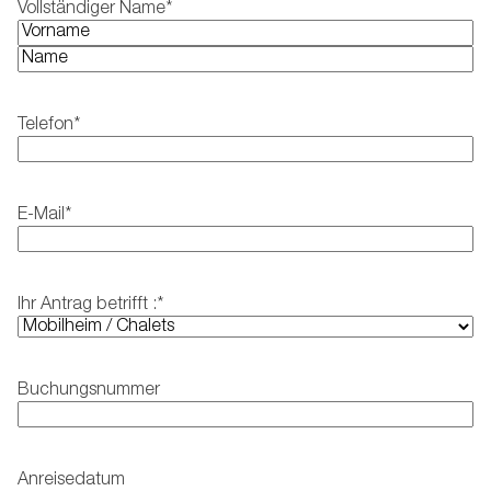
Vollständiger Name
*
V
o
N
r
a
n
c
Telefon
*
a
h
m
n
e
a
m
E-Mail
*
e
Ihr Antrag betrifft :
*
Buchungsnummer
Anreisedatum