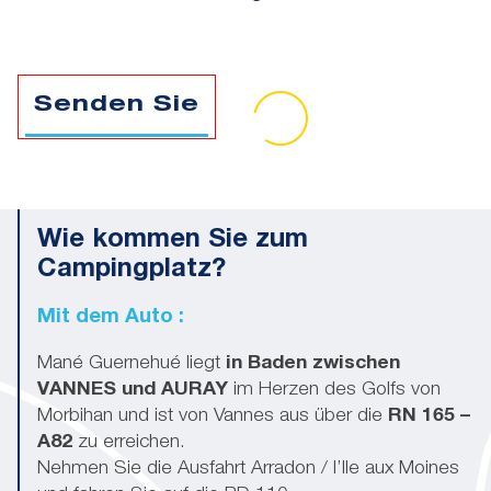
r
n
ä
i
e
g
c
T
s
C
h
it
t
A
J
e
r
P
J
Senden Sie
l
*
i
T
J
c
C
J
h
H
J
A
J
J
J
Wie kommen Sie zum
Campingplatz?
Mit dem Auto :
Mané Guernehué liegt
in Baden zwischen
VANNES und AURAY
im Herzen des Golfs von
Morbihan und ist von Vannes aus über die
RN 165 –
A82
zu erreichen.
Nehmen Sie die Ausfahrt Arradon / l’Ile aux Moines