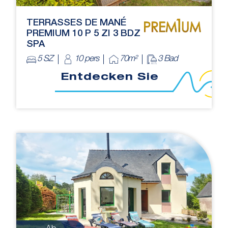
TERRASSES DE MANÉ
PREMIUM 10 P 5 ZI 3 BDZ
SPA
5 SZ
10 pers
70m²
3 Bad
Entdecken Sie