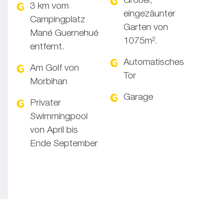
Großer,
3 km vom
eingezäunter
Campingplatz
Garten von
Mané Guernehué
1075m².
entfernt.
Automatisches
Am Golf von
Tor
Morbihan
Garage
Privater
Swimmingpool
von April bis
Ende September