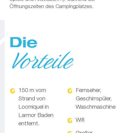
Öffnungszeiten des Campingplatzes.
Die
Vorteile
150 m vom
Fernseher,
Strand von
Geschirrspüler,
Locmiquel in
Waschmaschine
Larmor Baden
Wifi
entfernt.