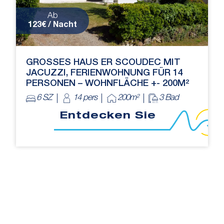
Ab
123€ / Nacht
GROSSES HAUS ER SCOUDEC MIT J
ACUZZI, FERIENWOHNUNG FÜR 14 P
ERSONEN – WOHNFLÄCHE +- 200M²
6 SZ
14 pers
200m²
3 Bad
Entdecken Sie