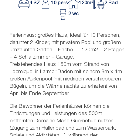
4 SZ
10 pers
120m²
2 Bad
2 wc
Ferienhaus: großes Haus, ideal für 10 Personen,
darunter 2 Kinder, mit privatem Pool und großem
umzäunten Garten – Fläche +- 120m2 – 2 Etagen
– 4 Schlafzimmer – Garage.
Freistehendes Haus 150m vom Strand von
Locmiquel in Larmor Baden mit seinem 8m x 4m
großen Außenpool (mit niedrigen verschiebbaren
Bügeln, um die Wärme nachts zu erhalten) von
April bis Ende September.
Die Bewohner der Ferienhäuser können die
Einrichtungen und Leistungen des 500m
entfernten Domaine Mané Guernehué nutzen
(Zugang zum Hallenbad und zum Wasserpark,
Spiele und Aktivitäten…), während der