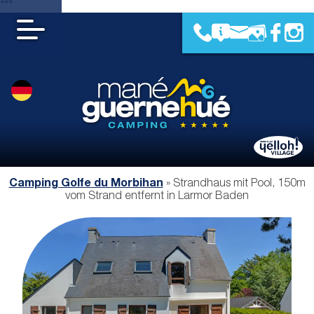
***
Camping Golfe du Morbihan
»
Strandhaus mit Pool, 150m
vom Strand entfernt in Larmor Baden