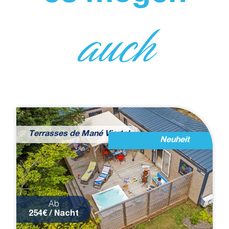
auch
Terrasses de Mané Viertel
Neuheit
Ab
254€ / Nacht