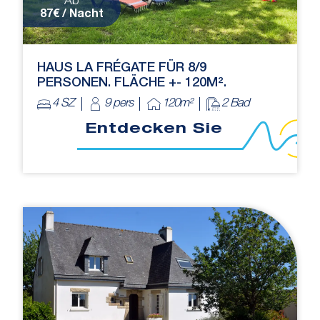
Ab
87€ / Nacht
HAUS LA FRÉGATE FÜR 8/9
PERSONEN. FLÄCHE +- 120M².
4 SZ
9 pers
120m²
2 Bad
Entdecken Sie