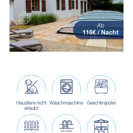
Ab
116€ / Nacht
Haustiere nicht
Waschmaschine
Geschirrspüler
erlaubt