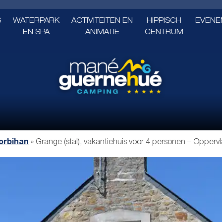
S
WATERPARK
ACTIVITEITEN EN
HIPPISCH
EVENE
EN SPA
ANIMATIE
CENTRUM
orbihan
»
Grange (stal), vakantiehuis voor 4 personen – Oppervl