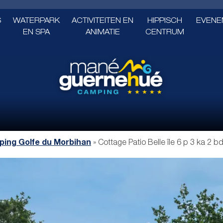
S
WATERPARK
ACTIVITEITEN EN
HIPPISCH
EVENE
EN SPA
ANIMATIE
CENTRUM
ing Golfe du Morbihan
»
Cottage Patio Belle île 6 p 3 ka 2 bd