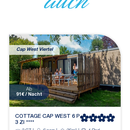
Cap West Viertel
Ab
91€ / Nacht
COTTAGE CAP WEST 6 P
3 ZI ****