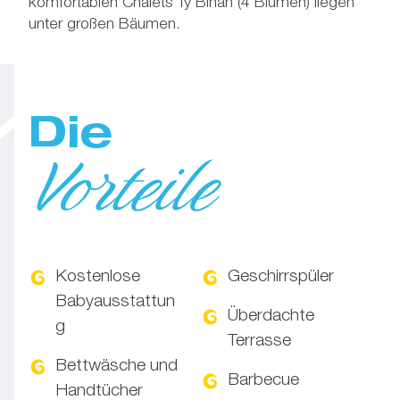
komfortablen Chalets Ty Bihan (4 Blumen) liegen
unter großen Bäumen.
Die
Vorteile
Kostenlose
Geschirrspüler
Babyausstattun
Überdachte
g
Terrasse
Bettwäsche und
Barbecue
Handtücher