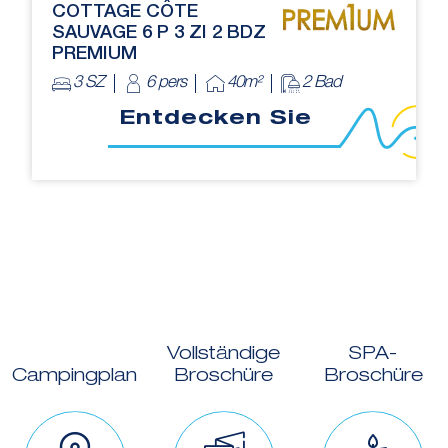
COTTAGE CÔTE
SAUVAGE 6 P 3 ZI 2 BDZ
PREMIUM
3 SZ
6 pers
40m²
2 Bad
Entdecken Sie
Vollständige
SPA-
Campingplan
Broschüre
Broschüre