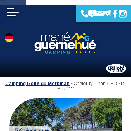
***
Camping Golfe du Morbihan
»
Chalet Ty Bihan 6 P 3 Zi 2
Bdz ****