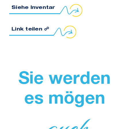
Siehe Inventar
 Sie den Link in die Zwischenablage
Link teilen ☍
Sie werden
es mögen
auch