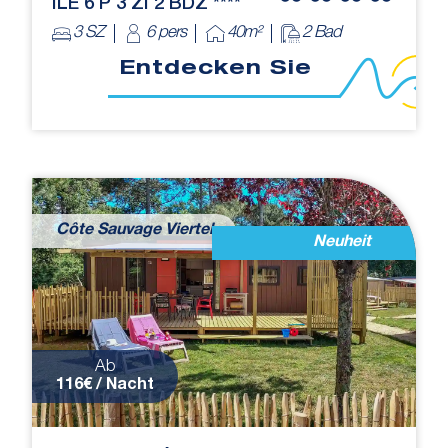
ÎLE 6 P 3 ZI 2 BDZ ****
3 SZ
6 pers
40m²
2 Bad
Entdecken Sie
Côte Sauvage Viertel
Neuheit
Ab
116€ / Nacht