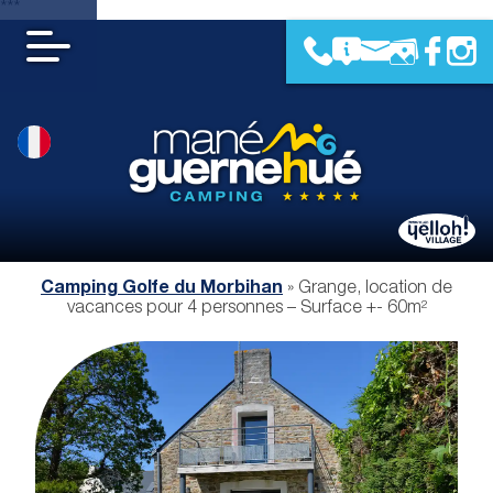
***
Camping Golfe du Morbihan
»
Grange, location de
vacances pour 4 personnes – Surface +- 60m²