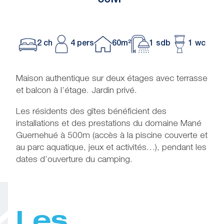
60M²
2 ch
4 pers
60m²
1 sdb
1 wc
Maison authentique sur deux étages avec terrasse
et balcon à l’étage. Jardin privé.
Les résidents des gîtes bénéficient des
installations et des prestations du domaine Mané
Guernehué à 500m (accès à la piscine couverte et
au parc aquatique, jeux et activités…), pendant les
dates d’ouverture du camping.
Les